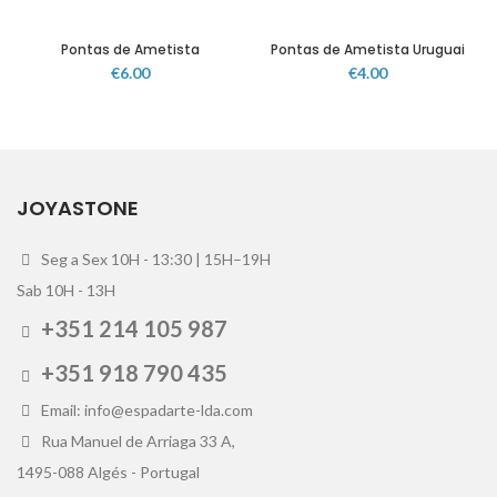
Pontas de Ametista
Pontas de Ametista Uruguai
€
6.00
€
4.00
JOYASTONE
Seg a Sex 10H - 13:30 | 15H–19H
Sab 10H - 13H
+351 214 105 987
+351 918 790 435
Email: info@espadarte-lda.com
Rua Manuel de Arriaga 33 A,
1495-088 Algés - Portugal