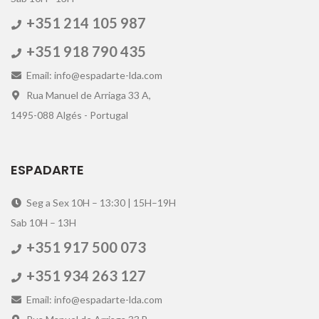
+351 214 105 987
+351 918 790 435
Email: info@espadarte-lda.com
Rua Manuel de Arriaga 33 A,
1495-088 Algés - Portugal
ESPADARTE
Seg a Sex 10H – 13:30 | 15H–19H
Sab 10H – 13H
+351 917 500 073
+351 934 263 127
Email: info@espadarte-lda.com