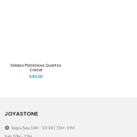
Sólidos Platónicos Quartzo
Cristal
€
40.00
JOYASTONE
Seg a Sex 10H - 13:30 | 15H–19H
Sab 10H - 13H