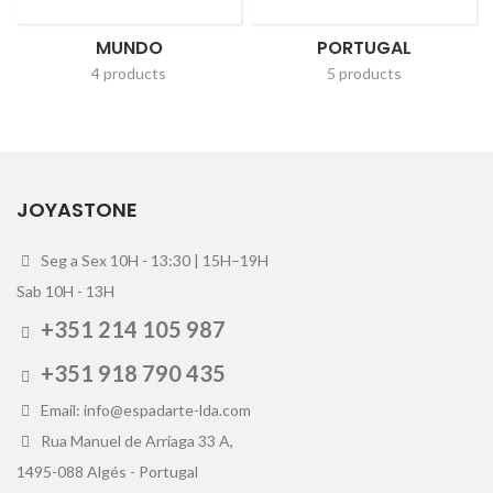
MUNDO
PORTUGAL
4 products
5 products
JOYASTONE
Seg a Sex 10H - 13:30 | 15H–19H
Sab 10H - 13H
+351 214 105 987
+351 918 790 435
Email: info@espadarte-lda.com
Rua Manuel de Arriaga 33 A,
1495-088 Algés - Portugal