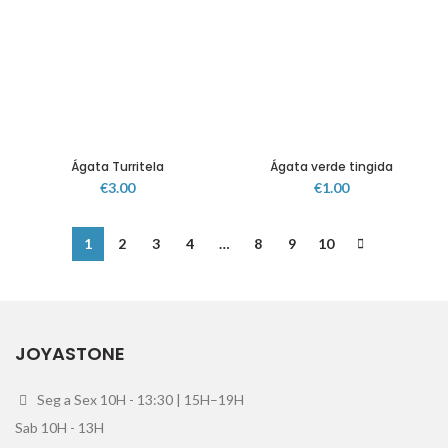
Ágata Turritela
Ágata verde tingida
€
3.00
€
1.00
1
2
3
4
…
8
9
10
JOYASTONE
Seg a Sex 10H - 13:30 | 15H–19H
Sab 10H - 13H