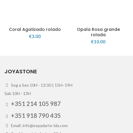
Coral Agatizado rolado
Opala Rosa grande
rolada
€
3.00
€
10.00
JOYASTONE
Seg a Sex 10H - 13:30 | 15H–19H
Sab 10H - 13H
+351 214 105 987
+351 918 790 435
Email: info@espadarte-lda.com