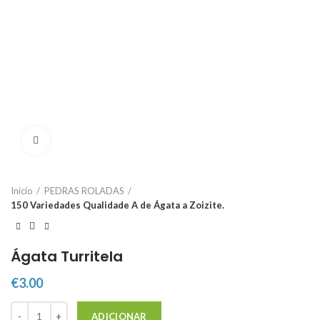
Click to enlarge
Início
PEDRAS ROLADAS
150 Variedades Qualidade A de Ágata a Zoizite.
Ágata Turritela
€
3.00
Quantidade de Ágata Turritela
ADICIONAR