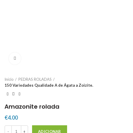
Click to enlarge
Início
PEDRAS ROLADAS
150 Variedades Qualidade A de Ágata a Zoizite.
Amazonite rolada
€
4.00
Quantidade de Amazonite rolada
ADICIONAR