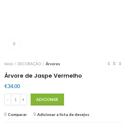
Click to enlarge
Início
DECORAÇÃO
Árvores
Árvore de Jaspe Vermelho
€
34.00
Quantidade de Árvore de Jaspe Vermelho
ADICIONAR
Comparar
Adicionar a lista de desejos