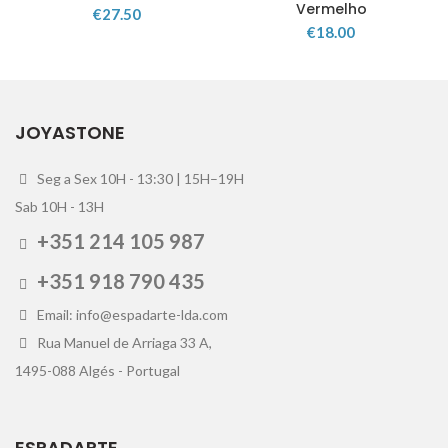
Vermelho
€
27.50
€
18.00
JOYASTONE
Seg a Sex 10H - 13:30 | 15H–19H
Sab 10H - 13H
+351 214 105 987
+351 918 790 435
Email: info@espadarte-lda.com
Rua Manuel de Arriaga 33 A,
1495-088 Algés - Portugal
ESPADARTE