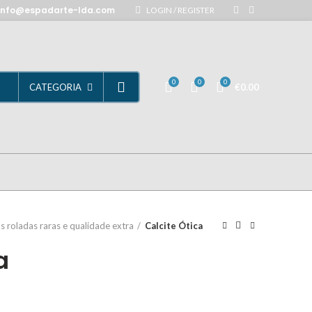
info@espadarte-lda.com
LOGIN / REGISTER
0
0
0
€
0.00
CATEGORIA
s roladas raras e qualidade extra
Calcite Ótica
a