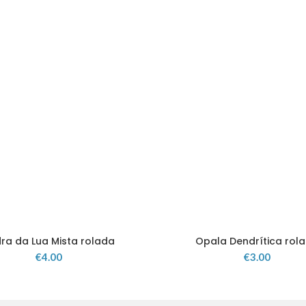
ra da Lua Mista rolada
Opala Dendrítica rol
€
4.00
€
3.00