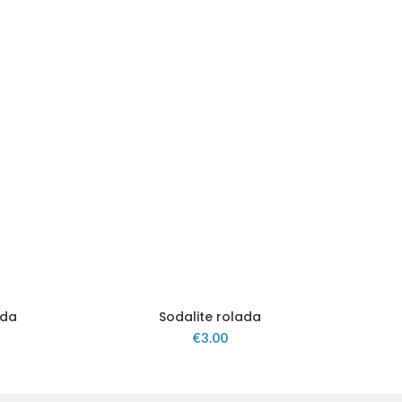
ada
Sodalite rolada
€
3.00