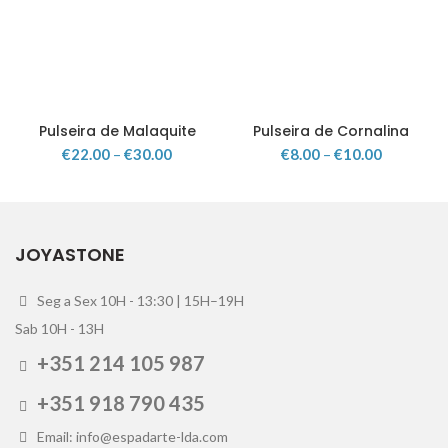
Pulseira de Malaquite
Pulseira de Cornalina
€
22.00
–
€
30.00
€
8.00
–
€
10.00
JOYASTONE
Seg a Sex 10H - 13:30 | 15H–19H
Sab 10H - 13H
+351 214 105 987
+351 918 790 435
Email: info@espadarte-lda.com