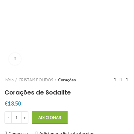
Click to enlarge
Início
CRISTAIS POLIDOS
Corações
Corações de Sodalite
€
13.50
Quantidade de Corações de Sodalite
ADICIONAR
Comparar
Adicionar a lista de desejos