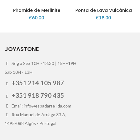
Pirâmide de Merlinite
Ponta de Lava Vulcânica
€
60.00
€
18.00
JOYASTONE
Seg a Sex 10H - 13:30 | 15H–19H
Sab 10H - 13H
+351 214 105 987
+351 918 790 435
Email: info@espadarte-lda.com
Rua Manuel de Arriaga 33 A,
1495-088 Algés - Portugal