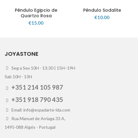
Pêndulo Egipcio de
Pêndulo Sodalite
Quartzo Rosa
€
10.00
€
15.00
JOYASTONE
Seg a Sex 10H - 13:30 | 15H–19H
Sab 10H - 13H
+351 214 105 987
+351 918 790 435
Email: info@espadarte-lda.com
Rua Manuel de Arriaga 33 A,
1495-088 Algés - Portugal