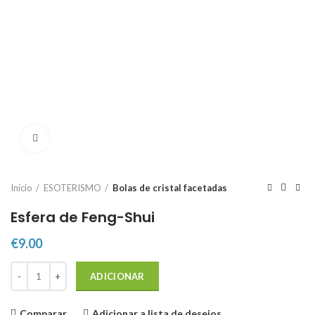
Click to enlarge
Início
ESOTERISMO
Bolas de cristal facetadas
Esfera de Feng-Shui
€
9.00
Quantidade de Esfera de Feng-Shui
ADICIONAR
Comparar
Adicionar a lista de desejos