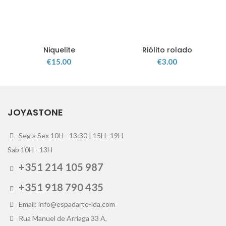
Niquelite
Riólito rolado
€
15.00
€
3.00
JOYASTONE
Seg a Sex 10H - 13:30 | 15H–19H
Sab 10H - 13H
+351 214 105 987
+351 918 790 435
Email: info@espadarte-lda.com
Rua Manuel de Arriaga 33 A,