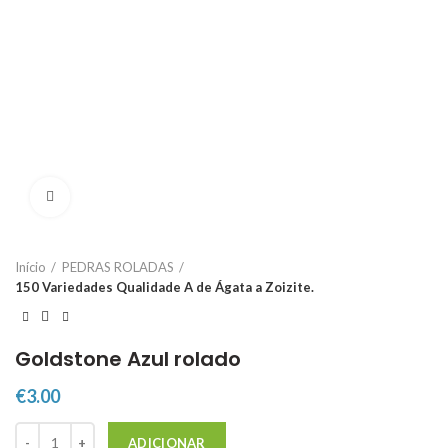
Click to enlarge
Início
PEDRAS ROLADAS
150 Variedades Qualidade A de Ágata a Zoizite.
Goldstone Azul rolado
€
3.00
Quantidade de Goldstone Azul rolado
ADICIONAR