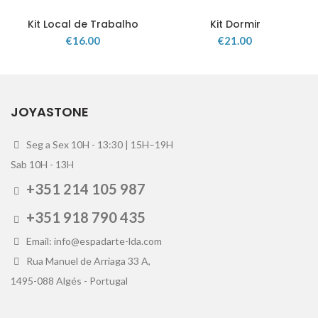
Kit Local de Trabalho
Kit Dormir
€
16.00
€
21.00
JOYASTONE
Seg a Sex 10H - 13:30 | 15H–19H
Sab 10H - 13H
+351 214 105 987
+351 918 790 435
Email: info@espadarte-lda.com
Rua Manuel de Arriaga 33 A,
1495-088 Algés - Portugal