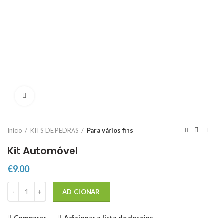
Click to enlarge
Início
KITS DE PEDRAS
Para vários fins
Kit Automóvel
€
9.00
Quantidade de Kit Automóvel
ADICIONAR
Comparar
Adicionar a lista de desejos