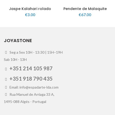
Jaspe Kalahari rolado
Pendente de Malaquite
€
3.00
€
67.00
JOYASTONE
Seg a Sex 10H - 13:30 | 15H–19H
Sab 10H - 13H
+351 214 105 987
+351 918 790 435
Email: info@espadarte-lda.com
Rua Manuel de Arriaga 33 A,
1495-088 Algés - Portugal