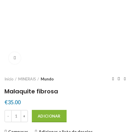
Click to enlarge
Início
MINERAIS
Mundo
Malaquite fibrosa
€
35.00
Quantidade de Malaquite fibrosa
ADICIONAR
Comparar
Adicionar a lista de desejos