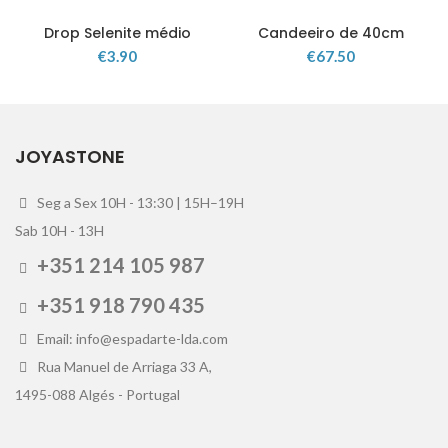
Drop Selenite médio
Candeeiro de 40cm
€
3.90
€
67.50
JOYASTONE
Seg a Sex 10H - 13:30 | 15H–19H
Sab 10H - 13H
+351 214 105 987
+351 918 790 435
Email: info@espadarte-lda.com
Rua Manuel de Arriaga 33 A,
1495-088 Algés - Portugal