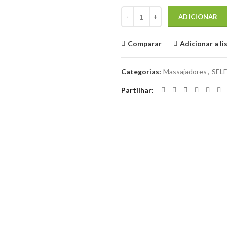
Quantidade de Massajador em form
ADICIONAR
Comparar
Adicionar a li
Categorias:
Massajadores
,
SEL
Partilhar