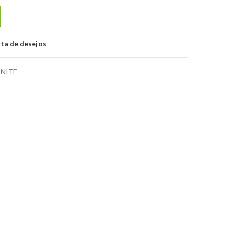
a cilíndrica
sta de desejos
ENITE