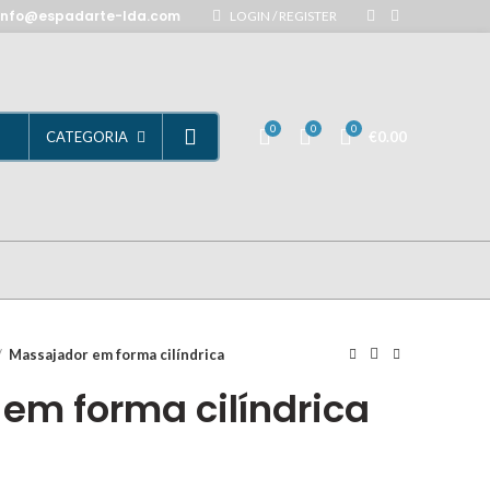
info@espadarte-lda.com
LOGIN / REGISTER
0
0
0
€
0.00
CATEGORIA
Massajador em forma cilíndrica
em forma cilíndrica