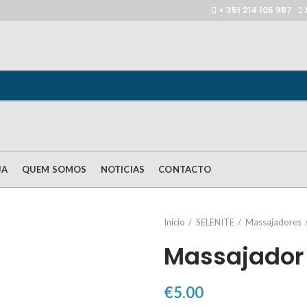
+ 351 214 105 987
JA
QUEM SOMOS
NOTICIAS
CONTACTO
Início
SELENITE
Massajadores
Massajador 
€
5.00