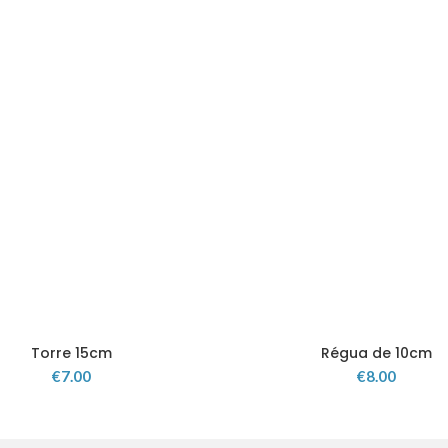
Torre 15cm
Régua de 10cm
€
7.00
€
8.00