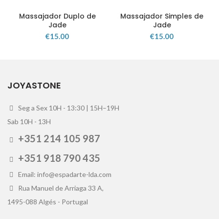
Massajador Duplo de
Massajador Simples de
Jade
Jade
€
15.00
€
15.00
JOYASTONE
Seg a Sex 10H - 13:30 | 15H–19H
Sab 10H - 13H
+351 214 105 987
+351 918 790 435
Email: info@espadarte-lda.com
Rua Manuel de Arriaga 33 A,
1495-088 Algés - Portugal