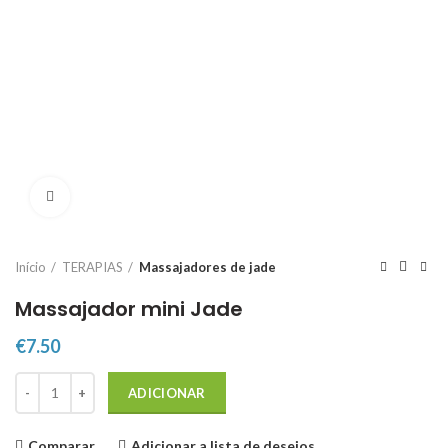
Click to enlarge
Início
TERAPIAS
Massajadores de jade
Massajador mini Jade
€
7.50
Quantidade de Massajador mini Jade
ADICIONAR
Comparar
Adicionar a lista de desejos