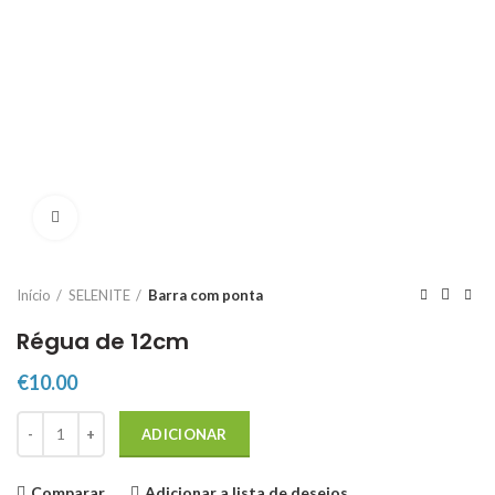
Click to enlarge
Início
SELENITE
Barra com ponta
Régua de 12cm
€
10.00
Quantidade de Régua de 12cm
ADICIONAR
Comparar
Adicionar a lista de desejos