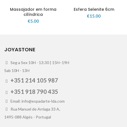
Massajador em forma
Esfera Selenite 6cm
cilíndrica
€
15.00
€
5.00
JOYASTONE
Seg a Sex 10H - 13:30 | 15H–19H
Sab 10H - 13H
+351 214 105 987
+351 918 790 435
Email: info@espadarte-lda.com
Rua Manuel de Arriaga 33 A,
1495-088 Algés - Portugal