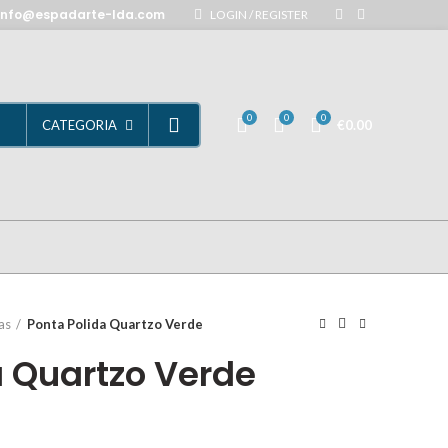
info@espadarte-lda.com
LOGIN / REGISTER
0
0
0
€
0.00
CATEGORIA
as
Ponta Polida Quartzo Verde
a Quartzo Verde