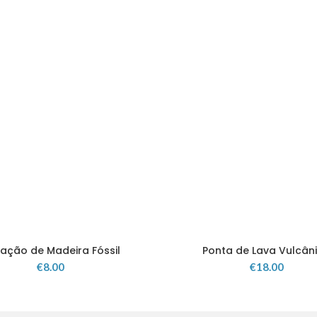
ação de Madeira Fóssil
Ponta de Lava Vulcân
€
8.00
€
18.00