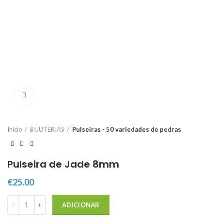
Click to enlarge
Início
BIJUTERIAS
Pulseiras - 50 variedades de pedras
Pulseira de Jade 8mm
€
25.00
Quantidade de Pulseira de Jade 8mm
ADICIONAR