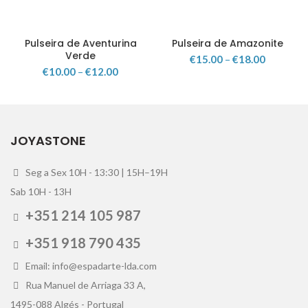
Pulseira de Aventurina
Pulseira de Amazonite
Verde
€
15.00
–
€
18.00
€
10.00
–
€
12.00
JOYASTONE
Seg a Sex 10H - 13:30 | 15H–19H
Sab 10H - 13H
+351 214 105 987
+351 918 790 435
Email: info@espadarte-lda.com
Rua Manuel de Arriaga 33 A,
1495-088 Algés - Portugal