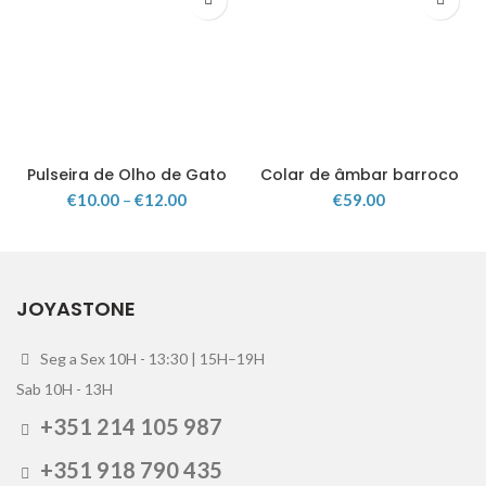
Pulseira de Olho de Gato
Colar de âmbar barroco
€
10.00
–
€
12.00
€
59.00
JOYASTONE
Seg a Sex 10H - 13:30 | 15H–19H
Sab 10H - 13H
+351 214 105 987
+351 918 790 435