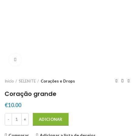
Click to enlarge
Início
SELENITE
Corações e Drops
Coração grande
€
10.00
Quantidade de Coração grande
ADICIONAR
Comparar
Adicionar a lista de desejos