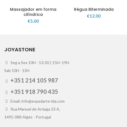
Massajador em forma
Régua Biterminada
cilíndrica
€
12.00
€
5.00
JOYASTONE
Seg a Sex 10H - 13:30 | 15H–19H
Sab 10H - 13H
+351 214 105 987
+351 918 790 435
Email: info@espadarte-lda.com
Rua Manuel de Arriaga 33 A,
1495-088 Algés - Portugal