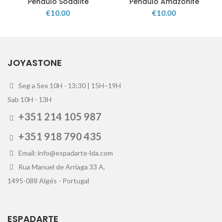
Pêndulo Sodalite
Pêndulo Amazonite
€
10.00
€
10.00
JOYASTONE
Seg a Sex 10H - 13:30 | 15H–19H
Sab 10H - 13H
+351 214 105 987
+351 918 790 435
Email: info@espadarte-lda.com
Rua Manuel de Arriaga 33 A,
1495-088 Algés - Portugal
ESPADARTE