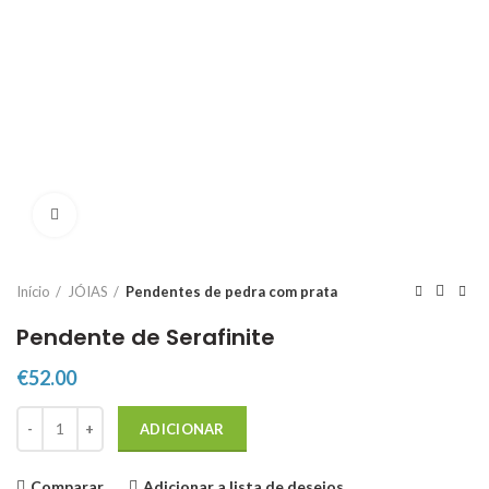
Click to enlarge
Início
JÓIAS
Pendentes de pedra com prata
Pendente de Serafinite
€
52.00
Quantidade de Pendente de Serafinite
ADICIONAR
Comparar
Adicionar a lista de desejos