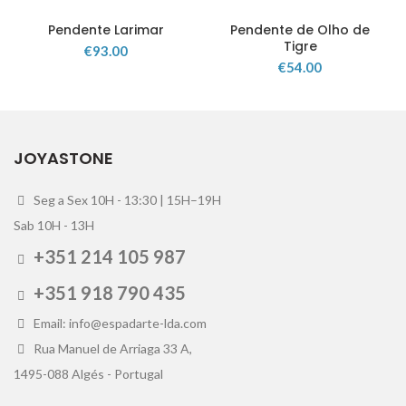
Pendente Larimar
Pendente de Olho de
Tigre
€
93.00
€
54.00
JOYASTONE
Seg a Sex 10H - 13:30 | 15H–19H
Sab 10H - 13H
+351 214 105 987
+351 918 790 435
Email: info@espadarte-lda.com
Rua Manuel de Arriaga 33 A,
1495-088 Algés - Portugal