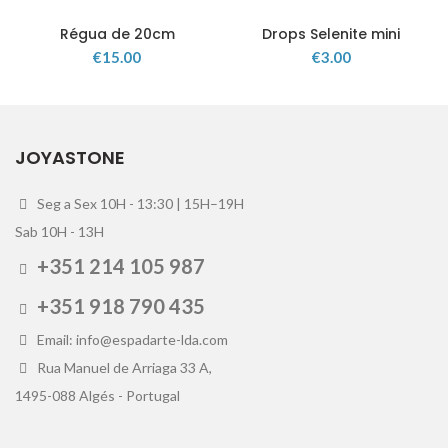
Régua de 20cm
Drops Selenite mini
€
15.00
€
3.00
JOYASTONE
Seg a Sex 10H - 13:30 | 15H–19H
Sab 10H - 13H
+351 214 105 987
+351 918 790 435
Email: info@espadarte-lda.com
Rua Manuel de Arriaga 33 A,
1495-088 Algés - Portugal