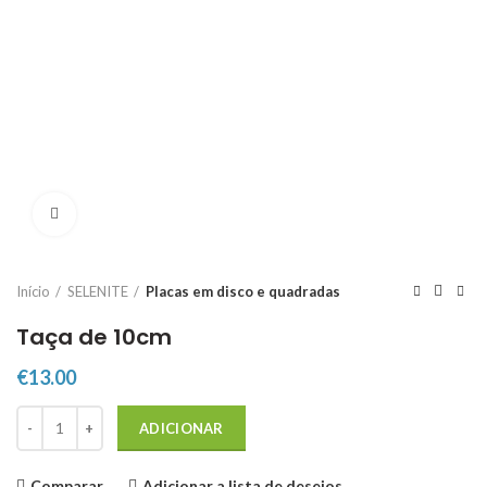
Click to enlarge
Início
SELENITE
Placas em disco e quadradas
Taça de 10cm
€
13.00
Quantidade de Taça de 10cm
ADICIONAR
Comparar
Adicionar a lista de desejos