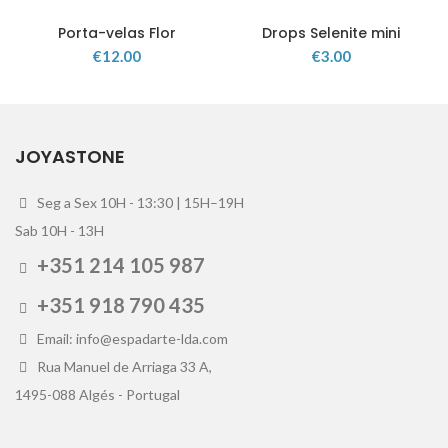
Porta-velas Flor
Drops Selenite mini
€
12.00
€
3.00
JOYASTONE
Seg a Sex 10H - 13:30 | 15H–19H
Sab 10H - 13H
+351 214 105 987
+351 918 790 435
Email: info@espadarte-lda.com
Rua Manuel de Arriaga 33 A,
1495-088 Algés - Portugal