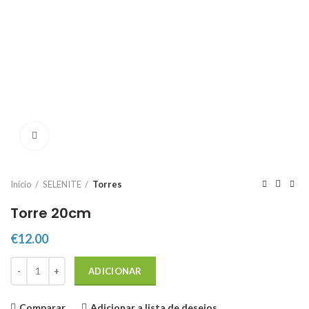
Click to enlarge
Início
SELENITE
Torres
Torre 20cm
€
12.00
Quantidade de Torre 20cm
ADICIONAR
Comparar
Adicionar a lista de desejos