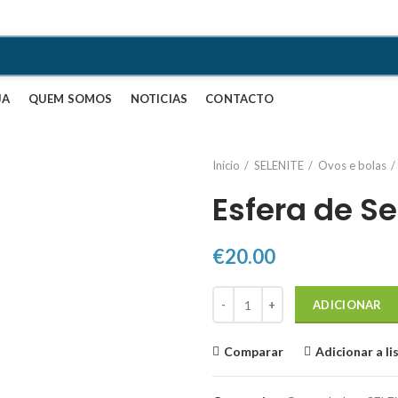
+ 351 214 105 987
JA
QUEM SOMOS
NOTICIAS
CONTACTO
Início
SELENITE
Ovos e bolas
Esfera de Se
€
20.00
Quantidade de Esfera de Selenit
ADICIONAR
Comparar
Adicionar a li