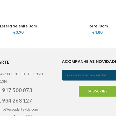
Esfera Selenite 3cm
Torre 10cm
€
3.90
€
4.80
ACOMPANHE AS NOVIDAD
ARTE
Sex 10H – 13:30 | 15H–19H
 13H
 917 500 073
 934 263 127
info@espadarte-lda.com