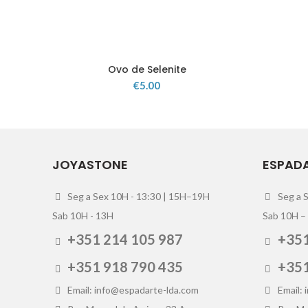
Ovo de Selenite
€
5.00
JOYASTONE
ESPAD
Seg a Sex 10H - 13:30 | 15H–19H
Seg a 
Sab 10H - 13H
Sab 10H –
+351 214 105 987
+351
+351 918 790 435
+351
Email: info@espadarte-lda.com
Email: 