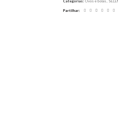
Categorias:
Ovos e bolas
,
SELE
Partilhar