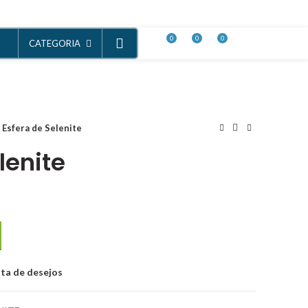
info@espadarte-lda.com
LOGIN / REGISTER
0
0
0
€
0.00
CATEGORIA
Esfera de Selenite
lenite
e
sta de desejos